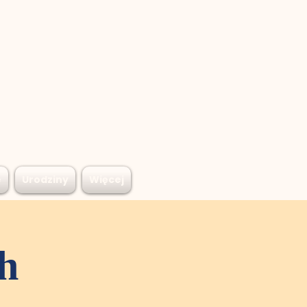
e
Urodziny
Więcej
h