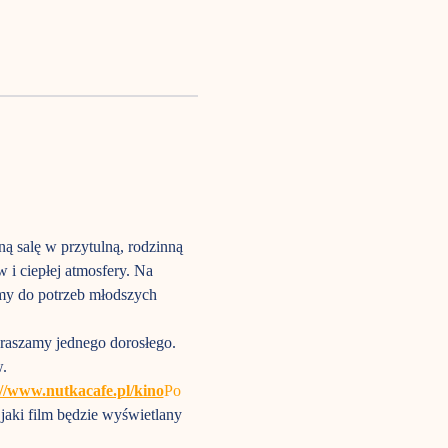
ną salę w przytulną, rodzinną 
i ciepłej atmosfery. Na 
my do potrzeb młodszych 
raszamy jednego dorosłego. 
.
://www.nutkacafe.pl/kino
Po
jaki film będzie wyświetlany 