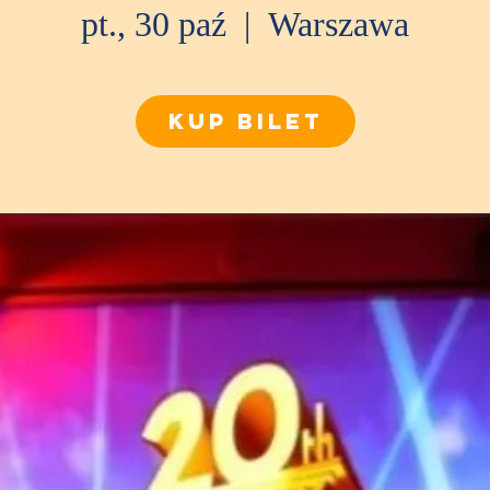
pt., 30 paź
  |  
Warszawa
KUP BILET