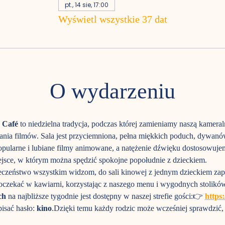
pt., 14 sie, 17:00
Wyświetl wszystkie 37 dat
O wydarzeniu
 Café
 to niedzielna tradycja, podczas której zamieniamy naszą kameral
nia filmów. Sala jest przyciemniona, pełna miękkich poduch, dywanów 
pularne i lubiane filmy animowane, a natężenie dźwięku dostosowuje
jsce, w którym można spędzić spokojne popołudnie z dzieckiem.
czeństwo wszystkim widzom, do sali kinowej z jednym dzieckiem zap
czekać w kawiarni, korzystając z naszego menu i wygodnych stolików
ch
 na najbliższe tygodnie jest dostępny w naszej strefie gości:👉 
https
isać hasło: 
kino
.Dzięki temu każdy rodzic może wcześniej sprawdzić, 