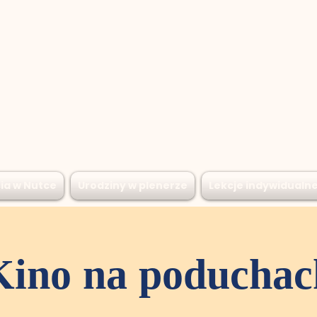
ia w Nutce
Urodziny w plenerze
Lekcje indywidualn
Kino na poduchac