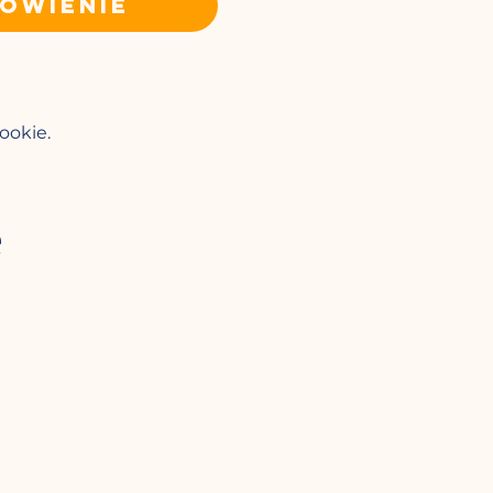
ówienie
ookie.
e