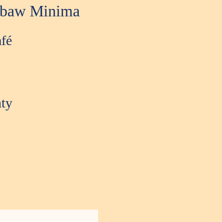
zabaw Minima
fé
nty