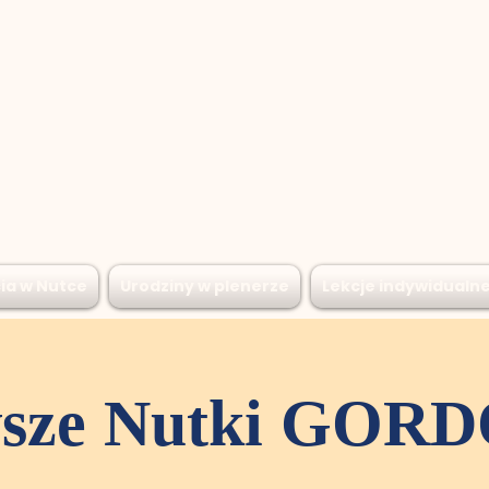
ia w Nutce
Urodziny w plenerze
Lekcje indywidualn
wsze Nutki GOR