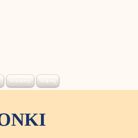
e
Urodziny
Więcej
DONKI