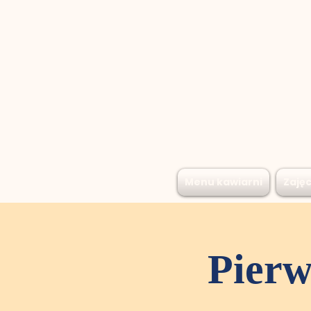
Menu kawiarni
Zajęc
Pier