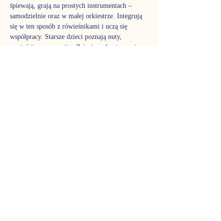
śpiewają, grają na prostych instrumentach – 
samodzielnie oraz w małej orkiestrze. Integrują 
się w ten sposób z rówieśnikami i uczą się 
współpracy. Starsze dzieci poznają nuty, 
wartości muzyczne itp. Zajęcia są kontynuacją 
edukacji muzycznej zainicjowanej na 
gordonkach. Jednocześnie stanowią dobry wstęp 
do nauki gry na instrumentach oraz doskonale 
przygotowują do dalszej edukacji muzycznej w 
podstawowej szkole muzycznej.
Zajęcia prowadzi Klaudia Drożdżyk-Cieniuch
TERMIN SPOTKAŃ
Czwartek godz. 17:00 grupa 3-4 latków - 
zajęcia trwają 45 minut. 
REZERWACJA MIEJSC
Na wszystkie zajęcia obowiązuje rezerwacja 
miejsc: