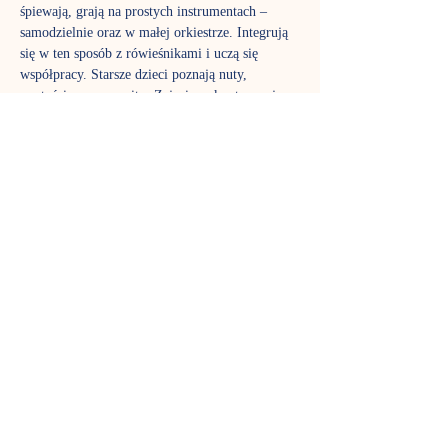
śpiewają, grają na prostych instrumentach – 
samodzielnie oraz w małej orkiestrze. Integrują 
się w ten sposób z rówieśnikami i uczą się 
współpracy. Starsze dzieci poznają nuty, 
wartości muzyczne itp. Zajęcia są kontynuacją 
edukacji muzycznej zainicjowanej na 
gordonkach. Jednocześnie stanowią dobry wstęp 
do nauki gry na instrumentach oraz doskonale 
przygotowują do dalszej edukacji muzycznej w 
podstawowej szkole muzycznej.
Zajęcia prowadzi Klaudia Drożdżyk-Cieniuch
TERMIN SPOTKAŃ
Czwartek godz. 17:00 grupa 3-4 latków - 
zajęcia trwają 45 minut. 
REZERWACJA MIEJSC
Na wszystkie zajęcia obowiązuje rezerwacja 
miejsc: