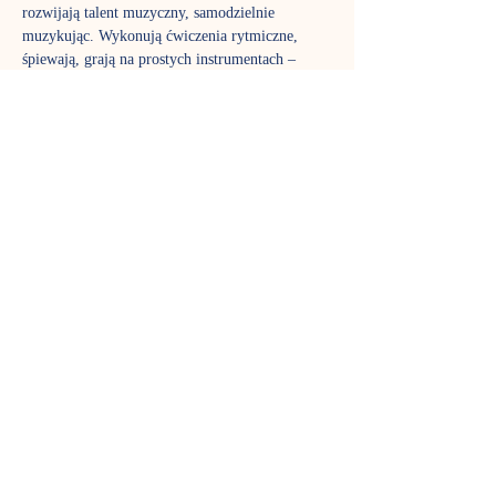
rozwijają talent muzyczny, samodzielnie 
muzykując. Wykonują ćwiczenia rytmiczne, 
śpiewają, grają na prostych instrumentach – 
samodzielnie oraz w małej orkiestrze. Integrują 
się w ten sposób z rówieśnikami i uczą się 
współpracy. Starsze dzieci poznają nuty, 
wartości muzyczne itp. Zajęcia są kontynuacją 
edukacji muzycznej zainicjowanej na 
gordonkach. Jednocześnie stanowią dobry wstęp 
do nauki gry na instrumentach oraz doskonale 
przygotowują do dalszej edukacji muzycznej w 
podstawowej szkole muzycznej.
Zajęcia prowadzi Sylwia Adamczuk
TERMIN SPOTKAŃ
Czwartek godz. 12:45 - zajęcia trwają 45 
minut. 
REZERWACJA MIEJSC
Na wszystkie zajęcia obowiązuje rezerwacja 
miejsc:
Pokaż więcej