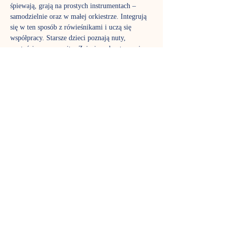
śpiewają, grają na prostych instrumentach – 
samodzielnie oraz w małej orkiestrze. Integrują 
się w ten sposób z rówieśnikami i uczą się 
współpracy. Starsze dzieci poznają nuty, 
wartości muzyczne itp. Zajęcia są kontynuacją 
edukacji muzycznej zainicjowanej na 
gordonkach. Jednocześnie stanowią dobry wstęp 
do nauki gry na instrumentach oraz doskonale 
przygotowują do dalszej edukacji muzycznej w 
podstawowej szkole muzycznej.
Zajęcia prowadzi Klaudia Drożdżyk-Cieniuch
TERMIN SPOTKAŃ
Czwartek godz. 18:00 grupa 5-6 latków - 
zajęcia trwają 45 minut. 
REZERWACJA MIEJSC
Na wszystkie zajęcia obowiązuje rezerwacja 
miejsc: