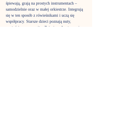
śpiewają, grają na prostych instrumentach – 
samodzielnie oraz w małej orkiestrze. Integrują 
się w ten sposób z rówieśnikami i uczą się 
współpracy. Starsze dzieci poznają nuty, 
wartości muzyczne itp. Zajęcia są kontynuacją 
edukacji muzycznej zainicjowanej na 
gordonkach. Jednocześnie stanowią dobry wstęp 
do nauki gry na instrumentach oraz doskonale 
przygotowują do dalszej edukacji muzycznej w 
podstawowej szkole muzycznej.
Zajęcia prowadzi Klaudia Drożdżyk-Cieniuch
TERMIN SPOTKAŃ
Czwartek godz. 18:00 grupa 5-6 latków - 
zajęcia trwają 45 minut. 
REZERWACJA MIEJSC
Na wszystkie zajęcia obowiązuje rezerwacja 
miejsc: