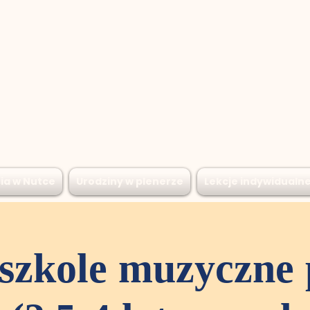
ia w Nutce
Urodziny w plenerze
Lekcje indywidualn
szkole muzyczne 