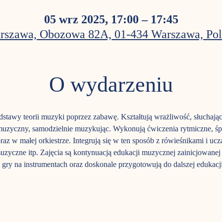
05 wrz 2025, 17:00 – 17:45
rszawa, Obozowa 82A, 01-434 Warszawa, Pol
O wydarzeniu
odstawy teorii muzyki poprzez zabawę. Kształtują wrażliwość, słuchaj
 muzyczny, samodzielnie muzykując. Wykonują ćwiczenia rytmiczne, śpi
az w małej orkiestrze. Integrują się w ten sposób z rówieśnikami i uczą
muzyczne itp. Zajęcia są kontynuacją edukacji muzycznej zainicjowane
 gry na instrumentach oraz doskonale przygotowują do dalszej edukac