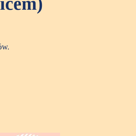
zicem)
ów.