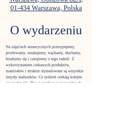
01-434 Warszawa, Polska
O wydarzeniu
Na zajęciach sensorycznych przesypujemy, 
przelewamy, smakujemy, wąchamy, słuchamy, 
brudzimy się i czerpiemy z tego radość. Z 
wykorzystaniem ciekawych produktów, 
materiałów i struktur stymulowane są wszystkie 
zmysły maluszków. Co tydzień czekają kolejne 
niespodzianki. Plan i przebieg poszczególnych 
spotkań są modyfikowane w zależności od 
potrzeb i liczebności grupy. Zapraszamy 
wszystkie dzieci, a zwłaszcza te z grupy ryzyka 
zaburzeń integracji sensorycznej (np. z ciąży 
wysokiego ryzyka, wcześniaki, maluszki mające 
kłopoty z napięciem mięśniowym, szczególnie 
wymagające – tzw. high need babies i in.).