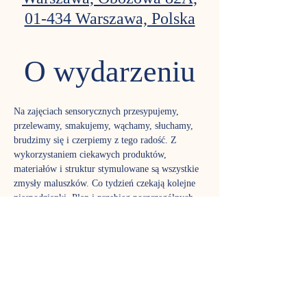
01-434 Warszawa, Polska
O wydarzeniu
Na zajęciach sensorycznych przesypujemy, 
przelewamy, smakujemy, wąchamy, słuchamy, 
brudzimy się i czerpiemy z tego radość. Z 
wykorzystaniem ciekawych produktów, 
materiałów i struktur stymulowane są wszystkie 
zmysły maluszków. Co tydzień czekają kolejne 
niespodzianki. Plan i przebieg poszczególnych 
spotkań są modyfikowane w zależności od 
potrzeb i liczebności grupy. Zapraszamy 
wszystkie dzieci, a zwłaszcza te z grupy ryzyka 
zaburzeń integracji sensorycznej (np. z ciąży 
wysokiego ryzyka, wcześniaki, maluszki mające 
kłopoty z napięciem mięśniowym, szczególnie 
wymagające – tzw. high need babies i in.).