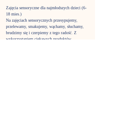
Zajęcia sensoryczne dla najmłodszych dzieci (6-
18 mies.)
Na zajęciach sensorycznych przesypujemy, 
przelewamy, smakujemy, wąchamy, słuchamy, 
brudzimy się i czerpiemy z tego radość. Z 
wykorzystaniem ciekawych produktów, 
materiałów i struktur stymulowane są wszystkie 
zmysły maluszków. Co tydzień czekają kolejne 
niespodzianki. Plan i przebieg poszczególnych 
spotkań są modyfikowane w zależności od 
potrzeb i liczebności grupy. Zapraszamy 
wszystkie dzieci, a zwłaszcza te z grupy ryzyka 
zaburzeń integracji sensorycznej (np. z ciąży 
wysokiego ryzyka, wcześniaki, maluszki mające 
kłopoty z napięciem mięśniowym, szczególnie 
wymagające – tzw. high need babies i in.)
Zajęcia odbywają się we wtorki o 15.00 i w 
piątki o 9.30
Koszt zajęć: 60 zł (w karnecie) lub 70 zł 
jednorazowo (dziecko z opiekunem).
Karnet na 4 spotkania, ważny przez 5 tygodni 