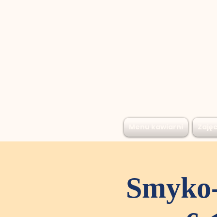
Menu kawiarni
Zajęc
Smyko-