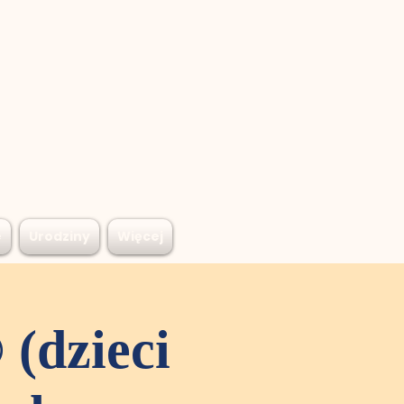
e
Urodziny
Więcej
(dzieci