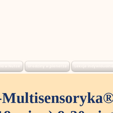
ia w Nutce
Urodziny w plenerze
Lekcje indywidualn
Multisensoryka® 