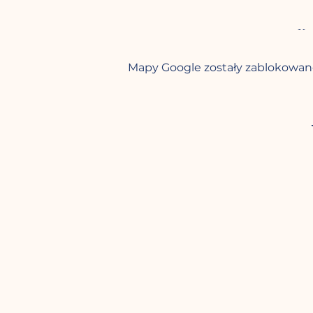
Kos
Mapy Google zostały zablokowane
Jeśli zapisu dokonają Państw