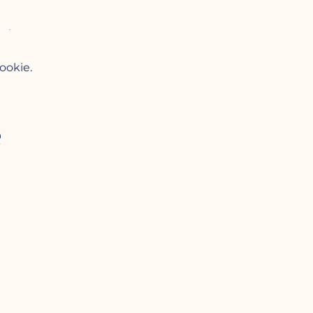
em).
ookie.
dzenia dostępnego miejsca pod
e