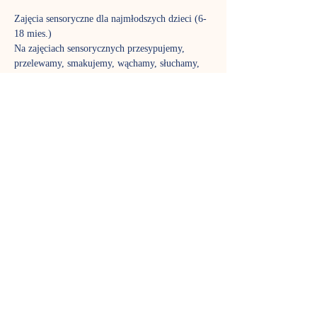
Zajęcia sensoryczne dla najmłodszych dzieci (6-
18 mies.)
Na zajęciach sensorycznych przesypujemy, 
przelewamy, smakujemy, wąchamy, słuchamy, 
brudzimy się i czerpiemy z tego radość. Z 
wykorzystaniem ciekawych produktów, 
materiałów i struktur stymulowane są wszystkie 
zmysły maluszków. Co tydzień czekają kolejne 
niespodzianki. Plan i przebieg poszczególnych 
spotkań są modyfikowane w zależności od 
potrzeb i liczebności grupy. Zapraszamy 
wszystkie dzieci, a zwłaszcza te z grupy ryzyka 
zaburzeń integracji sensorycznej (np. z ciąży 
wysokiego ryzyka, wcześniaki, maluszki mające 
kłopoty z napięciem mięśniowym, szczególnie 
wymagające – tzw. high need babies i in.)
TERMIN:
Zajęcia odbywają się w piątki o 9.30
ROZLICZENIA
Koszt zajęć: 60 zł (w karnecie) lub 70 zł 
jednorazowo (dziecko z opiekunem).