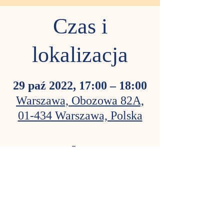
Czas i
lokalizacja
29 paź 2022, 17:00 – 18:00
Warszawa, Obozowa 82A,
01-434 Warszawa, Polska
O wydarzeniu
Bezpłatne muzyczne zajęcia familijne dla
przedszkolaków małych, większych i tych
całkiem dorosłych.
Przypominamy sobie piosenki, które każdy
przedszkolak znać powinien.