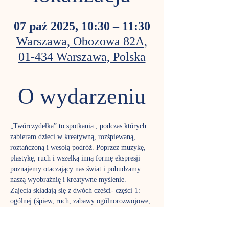
07 paź 2025, 10:30 – 11:30
Warszawa, Obozowa 82A,
01-434 Warszawa, Polska
O wydarzeniu
„Twórczydełka” to spotkania , podczas których 
zabieram dzieci w kreatywną, rozśpiewaną, 
roztańczoną i wesołą podróż. Poprzez muzykę, 
plastykę, ruch i wszelką inną formę ekspresji 
poznajemy otaczający nas świat i pobudzamy 
naszą wyobraźnię i kreatywne myślenie. 
Zajecia składają się z dwóch części- części 1: 
ogólnej (śpiew, ruch, zabawy ogólnorozwojowe, 
usprawniające motorykę) oraz części 2: zabawy 
sensoryczne powiązane z tematem głównym. 