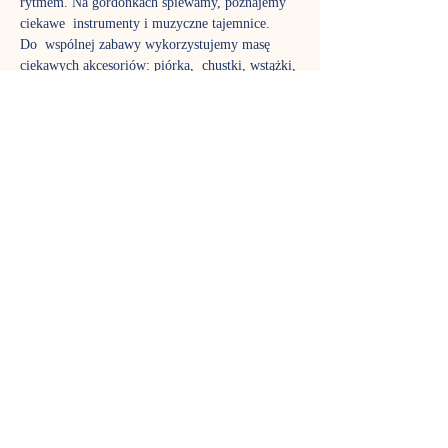
rytmem. Na gordonkach śpiewamy, poznajemy 
ciekawe  instrumenty i muzyczne tajemnice.
Do  wspólnej zabawy wykorzystujemy masę 
ciekawych akcesoriów: piórka,  chustki, wstążki, 
bańki mydlane, bum-bum-rurki. To czas nie 
tylko dla  dzieci, w zajęciach biorą aktywny 
udział także rodzice, aby poznać  fantastyczny 
język muzyki tak dobrze jak ich pociechy. Stali 
uczestnicy  już wiedzą, jak pięknie rozwija się 
stymulowany muzycznie maluch,  dlatego nie 
możemy zagwarantować, że w każdej grupie 
znajdzie się wolne  miejsce – gordonki to jedne 
z najpopularniejszych zajęć w Nutce.
Zajęcia prowadzi Sylwia Adamczuk
TERMIN SPOTKAŃ
Czwartek godz. 10:45 - zajęcia trwają 45 
minut. 
Pokaż więcej