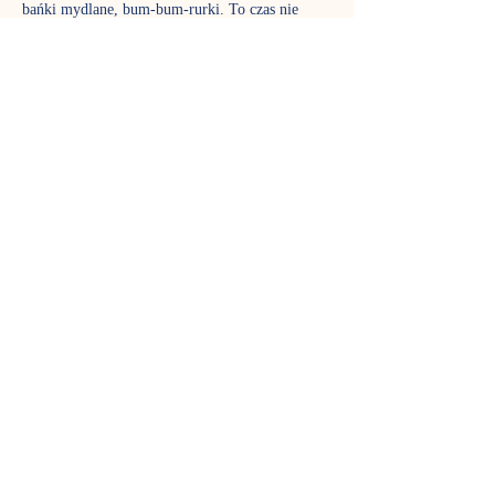
bańki mydlane, bum-bum-rurki. To czas nie 
tylko dla  dzieci, w zajęciach biorą aktywny 
udział także rodzice, aby poznać  fantastyczny 
język muzyki tak dobrze jak ich pociechy. Stali 
uczestnicy  już wiedzą, jak pięknie rozwija się 
stymulowany muzycznie maluch,  dlatego nie 
możemy zagwarantować, że w każdej grupie 
znajdzie się wolne  miejsce – gordonki to jedne 
z najpopularniejszych zajęć w Nutce.
TERMIN SPOTKAŃ
Sobota godz. 10:30 - zajęcia trwają 45 
minut. 
REZERWACJA MIEJSC
Pokaż więcej