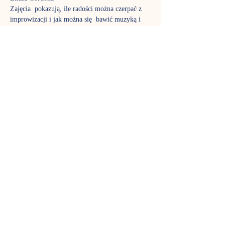
Zajęcia  pokazują, ile radości można czerpać z 
improwizacji i jak można się  bawić muzyką i 
rytmem. Na gordonkach śpiewamy, poznajemy 
ciekawe  instrumenty i muzyczne tajemnice.
Do  wspólnej zabawy wykorzystujemy masę 
ciekawych akcesoriów: piórka,  chustki, wstążki, 
bańki mydlane, bum-bum-rurki. To czas nie 
tylko dla  dzieci, w zajęciach biorą aktywny 
udział także rodzice, aby poznać  fantastyczny 
język muzyki tak dobrze jak ich pociechy. Stali 
uczestnicy  już wiedzą, jak pięknie rozwija się 
stymulowany muzycznie maluch,  dlatego nie 
możemy zagwarantować, że w każdej grupie 
znajdzie się wolne  miejsce – gordonki to jedne 
z najpopularniejszych zajęć w Nutce.
Terminy spotkań:
sobota, godz. 09:30 
sobota, godz. 10:30
Pokaż więcej