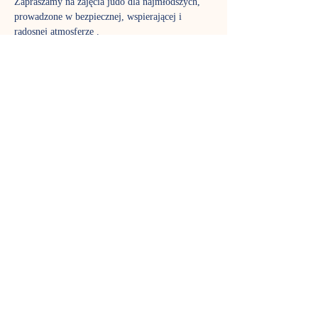
Zapraszamy na zajęcia judo dla najmłodszych, 
prowadzone w bezpiecznej, wspierającej i 
radosnej atmosferze .
To idealna forma aktywności dla dzieci, które 
potrzebują ruchu, zabawy i budowania wiary w 
siebie.
👶 Co dają zajęcia judo?
✔ rozwój sprawności i koordynacji ruchowej
Pokaż więcej
Udostępnij to
wydarzenie