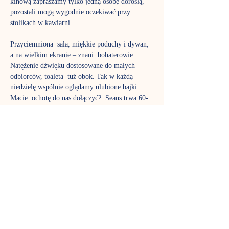
kinową zapraszamy tylko jedną osobę dorosłą, 
pozostali mogą wygodnie oczekiwać przy 
stolikach w kawiarni. 
Przyciemniona  sala, miękkie poduchy i dywan, 
a na wielkim ekranie – znani  bohaterowie. 
Natężenie dźwięku dostosowane do małych 
odbiorców, toaleta  tuż obok. Tak w każdą 
niedzielę wspólnie oglądamy ulubione bajki. 
Macie  ochotę do nas dołączyć?  Seans trwa 60-
90 minut. Zapraszamy dzieci od 4. roku życia. 
A  co obejrzymy w najbliższą niedzielę można 
sprawdzić wchodząc do strefy gości: 
REPERTUAR KINA NA PODUCHACH
 - 
gdzie należy wpisać tajemne hasło, które brzmi: 
kino
Rezerwacja miejsca polega na zakupieniu 
bezpłatnych biletów na stronie: 
https://www.nutkacafe.pl/wydarzenia
 , prosimy 
zwrócić uwagę na właściwą datę przy 
wydarzeniu. 