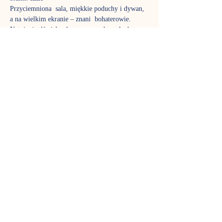
Przyciemniona  sala, miękkie poduchy i dywan, 
a na wielkim ekranie – znani  bohaterowie. 
Natężenie dźwięku dostosowane do małych 
odbiorców, toaleta  tuż obok. Tak w każdą 
niedzielę wspólnie oglądamy ulubione bajki. 
Macie  ochotę do nas dołączyć?  Seans trwa 60-
90 minut. Zapraszamy dzieci od 4. roku życia. 
A  co obejrzymy w najbliższą niedzielę? 
Zachęcamy również do zapisania się do grupy 
facebook’owej stworzonej z myślą o gościach 
i  miłośnikach Kina na poduchach w Nutka 
Café. 
https://www.facebook.com/groups/74528388251
7766/
Członkowie są informowani na bieżąco co 
można obejrzeć w najbliższa niedzielę. 
Wstęp bezpłatny! Przed seansem nie ma reklam 
:-). Obowiązuje rezerwacja miejsc za pomocą 
formularza  na stronie z repertuarem lub 
telefonicznie pod numerem +48 606 607 826.