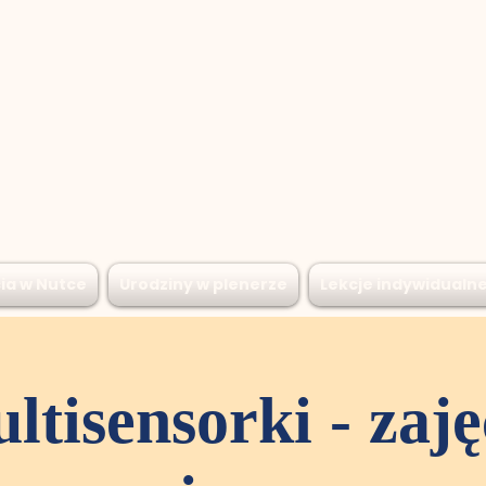
ia w Nutce
Urodziny w plenerze
Lekcje indywidualn
ltisensorki - zaję