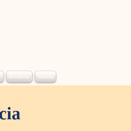
e
Urodziny
Więcej
cia