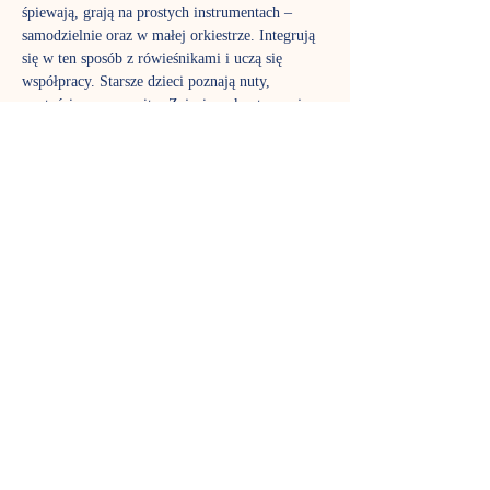
śpiewają, grają na prostych instrumentach – 
samodzielnie oraz w małej orkiestrze. Integrują 
się w ten sposób z rówieśnikami i uczą się 
współpracy. Starsze dzieci poznają nuty, 
wartości muzyczne itp. Zajęcia są kontynuacją 
edukacji muzycznej zainicjowanej na 
gordonkach. Jednocześnie stanowią dobry wstęp 
do nauki gry na instrumentach oraz doskonale 
przygotowują do dalszej edukacji muzycznej w 
podstawowej szkole muzycznej.
Zajęcia prowadzi Klaudia Drożdżyk-Cieniuch
TERMIN SPOTKAŃ
Czwartek godz. 17:00 grupa 3-4 latków - 
zajęcia trwają 45 minut. 
REZERWACJA MIEJSC
Na wszystkie zajęcia obowiązuje rezerwacja 
miejsc: