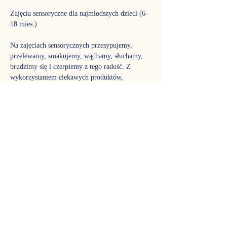
Zajęcia sensoryczne dla najmłodszych dzieci (6-
18 mies.)
Na zajęciach sensorycznych przesypujemy, 
przelewamy, smakujemy, wąchamy, słuchamy, 
brudzimy się i czerpiemy z tego radość. Z 
wykorzystaniem ciekawych produktów, 
materiałów i struktur stymulowane są wszystkie 
zmysły maluszków. Co tydzień czekają kolejne 
niespodzianki. Plan i przebieg poszczególnych 
spotkań są modyfikowane w zależności od 
potrzeb i liczebności grupy. Zapraszamy 
wszystkie dzieci, a zwłaszcza te z grupy ryzyka 
zaburzeń integracji sensorycznej (np. z ciąży 
wysokiego ryzyka, wcześniaki, maluszki mające 
kłopoty z napięciem mięśniowym, szczególnie 
wymagające – tzw. high need babies i in.)
TERMIN:
Zajęcia odbywają się w piątki o 9.30