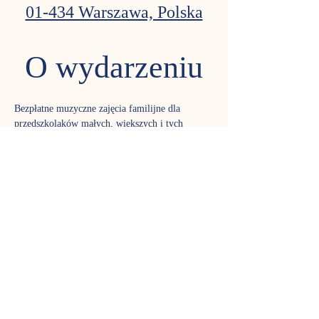
01-434 Warszawa, Polska
O wydarzeniu
Bezpłatne muzyczne zajęcia familijne dla 
przedszkolaków małych, większych i tych 
całkiem  dorosłych. 
Przypominamy sobie piosenki, które każdy 
przedszkolak znać  powinien. 
Rodzice i dziadkowie uczą się nowego 
repertuaru, maluchy  poznają piosenki z 
dzieciństwa swoich dziadków i rodziców. Ci, 
którzy  wstydzą się śpiewać, pomogą nam 
graniem na tamburynach, marakasach i 
 trójkątach. Można zabrać własne instrumenty 
muzyczne. 
Ostrzegamy: zwykle  jest wesoło i głośno. W 
Nutce czekają na Was śpiewniczki do 
 skorzystania na miejscu.