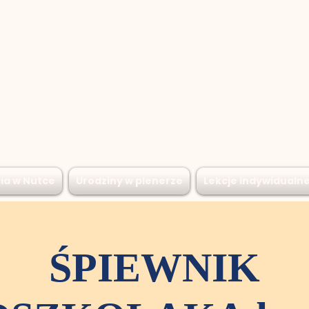
ia w Nutce
Urodziny w plenerze
Lekcje indywidualn
ŚPIEWNIK