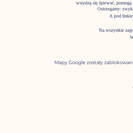
wstydzą się śpiewać, pomogą 
Ostrzegamy: zwykl
A pod linkie
Na wszystkie zaję
W
To wydarzenie bezpłatne,
rezerwacji, w
Mapy Google zostały zablokowane
w sali gdzie odbyw
trzeba mieć czys
podczas zajęc mo
jeśli mielibyście
sp