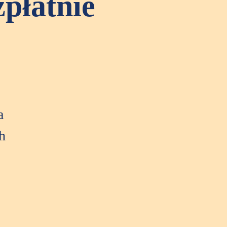
łatnie
a
h