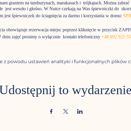
nam graniem na tamburynach, marakasach i trójkątach. Można zabrać
e jest wesoło i głośno. W Nutce czekają na Was śpiewniczki do skorzy
m jest śpiewniczek do ściagnięcia za darmo i korzystania w domu:
ŚP
cia obowiązuje rezerwacja miejsc poprzez kliknięcie w przycisk ZA
 dniu zajęć prosimy o wyłącznie kontakt telefoniczny
+48 692 925 5
 jednak liczba miejsc jest ograniczona. W razie zmiany planów wdzięc
 ten sposób ktoś inny będzie mógł skorzystać z Państwa miejsca. Z gó
 z powodu ustawień analityki i funkcjonalnych plików c
Nikt nie lubi zasad ale potrzebujemy ich żeby lepiej funkcjonować.
ają się zajęcia nie można nic jeść ani pić, żeby się napić trzeba wyjść 
Udostępnij to wydarzeni
buty zdejmujemy dopiero przed salą;
te skarpetki, ze względów higienicznych nie można wchodzić boso, w 
ochraniacze na obuwie;
żna robić zdjęcia i kręcić fimy pod warunkiem, że będziecie kadrować
ewentualnie jeszcze naszych muzyków;
 jednak nie dotrzeć na spotkanie bardzo prosimy o wiadomość smsem n
osób z waszych miejsc będą mogli skorzystać inni. Ilość gości jest ogr