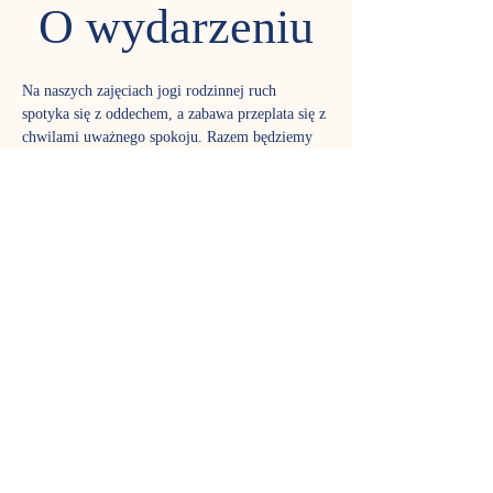
O wydarzeniu
Na naszych zajęciach jogi rodzinnej ruch 
spotyka się z oddechem, a zabawa przeplata się z 
chwilami uważnego spokoju. Razem będziemy 
odkrywać świat asan, towarzyszyć nam będą 
kojące dźwięki handpana, a joga w formie 
zabawy pozwoli dzieciom i dorosłym cieszyć się 
wspólnym czasem w wyjątkowy sposób.
Zajęcia prowadzi p. Zosia - certyfikowana 
nauczycielka jogi, muzykolożka i edukatorka 
muzealna. Jej życie wypełnione jest muzyką, 
tańcem, ruchem i bliskością natury. Uwielbia 
pracować z dziećmi, patrzeć na świat ich oczami 
i towarzyszyć im w rozwijaniu nowych 
umiejętności. W jodze zachwyca ją spokój, 
który pojawia się w głowie po wejściu na matę 
oraz połączenie ruchu i oddechu pozwalające w 
pełni osadzić się w ciele. Na zajęciach z jogi dla 